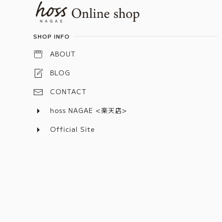
Information
SHOP INFO
ABOUT
BLOG
CONTACT
hoss NAGAE <楽天店>
Official Site