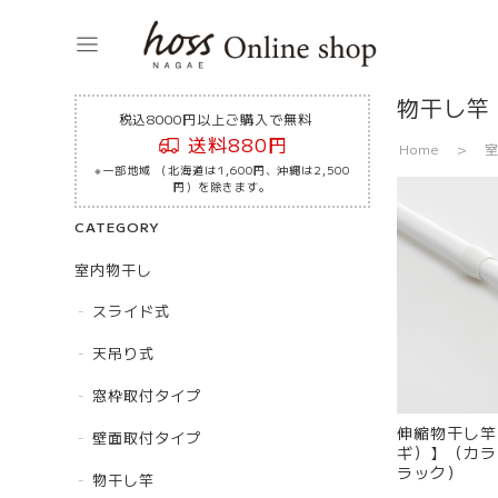
物干し竿
税込8000円以上ご購入で無料
送料880円
Home
※一部地域 （北海道は1,600円、沖縄は2,500
円）を除きます。
CATEGORY
室内物干し
スライド式
天吊り式
窓枠取付タイプ
伸縮物干し竿：
壁面取付タイプ
ギ）】（カラ
ラック）
物干し竿