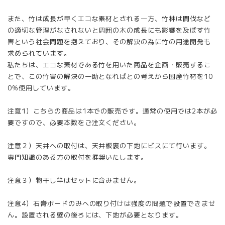
また、竹は成長が早くエコな素材とされる一方、竹林は間伐など
の適切な管理がなされないと周囲の木の成長にも影響を及ぼす竹
害という社会問題を抱えており、その解決の為に竹の用途開発も
求められています。
私たちは、エコな素材である竹を用いた商品を企画・販売するこ
とで、この竹害の解決の一助となればとの考えから国産竹材を10
0%使用しています。
注意1）こちらの商品は1本での販売です。通常の使用では2本が必
要ですので、必要本数をご注文ください。
注意２）天井への取付は、天井板裏の下地にビスにて行います。
専門知識のある方の取付を推奨いたします。
注意３）物干し竿はセットに含みません。
注意4）石膏ボードのみへの取り付けは強度の問題で設置できませ
ん。設置される壁の後ろには、下地が必要となります。