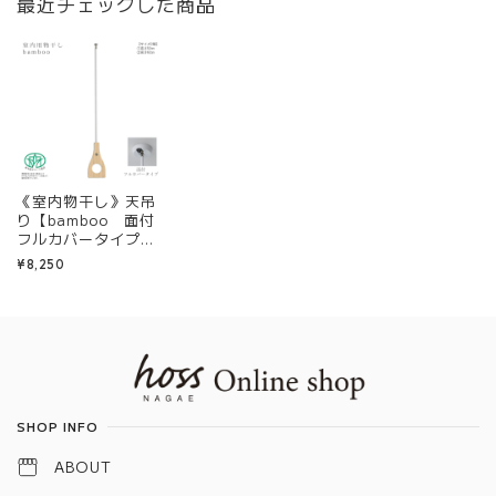
最近チェックした商品
《室内物干し》天吊
り【bamboo 面付
フルカバータイプ】
（高さ：52cm／62
¥8,250
cm）
Information
SHOP INFO
ABOUT