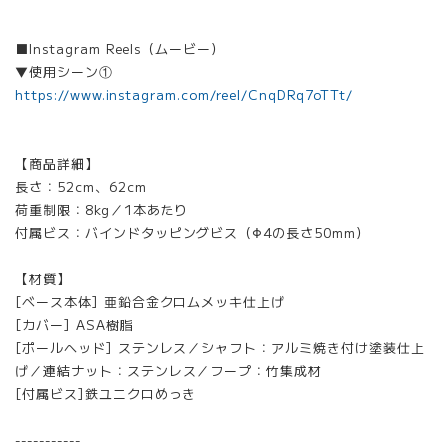
■Instagram Reels（ムービー）
▼使用シーン①
https://www.instagram.com/reel/CnqDRq7oTTt/
【商品詳細】
長さ：52cm、62cm
荷重制限：8kg／1本あたり
付属ビス：バインドタッピングビス（Φ4の長さ50mm）
【材質】
[ベース本体] 亜鉛合金クロムメッキ仕上げ
[カバー] ASA樹脂
[ポールヘッド] ステンレス／シャフト：アルミ焼き付け塗装仕上
げ／連結ナット：ステンレス／フープ：竹集成材
[付属ビス]鉄ユニクロめっき
-----------