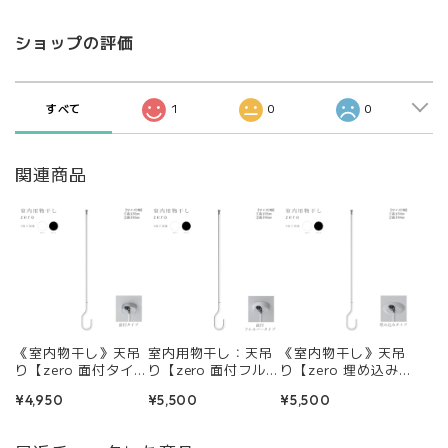
ショップの評価
すべて
1
0
0
関連商品
《室内物干し》天吊
室内用物干し：天吊
《室内物干し》天吊
り【zero 面付タイ
り【zero 面付フルカ
り【zero 埋め込みタ
プ】（高さ：55c
バータイプ】（高
イプ】（高さ：54c
¥4,950
¥5,500
¥5,500
m、65cm／カ
さ：55cm、65cm／
m、64cm／カ
ラー：ホワイト、ブ
カラー：ホワイト、
ラー：ホワイト、ブ
ラック）
ブラック）
ラック）