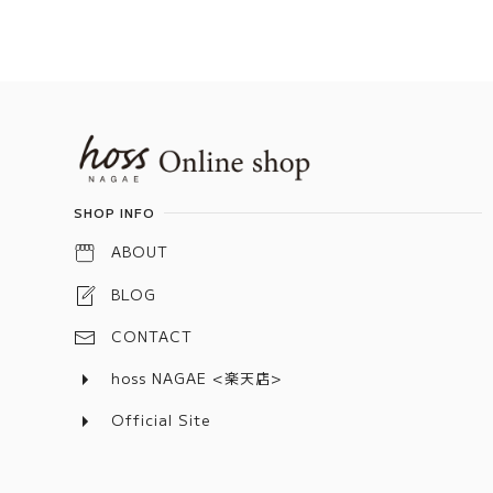
セット
Information
SHOP INFO
ABOUT
BLOG
CONTACT
hoss NAGAE <楽天店>
Official Site