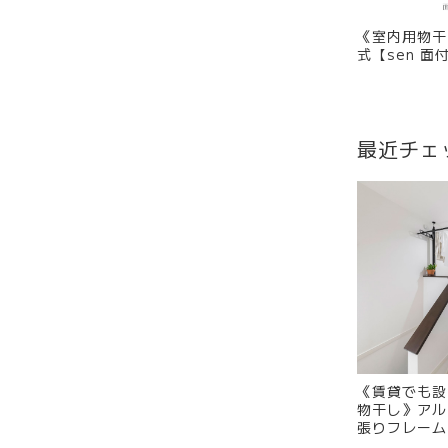
《室内用物干
式【sen 
イズ：4種類
イト、ブラッ
最近チェ
《賃貸でも設
物干し》アル
張りフレーム『
納式物干し金物