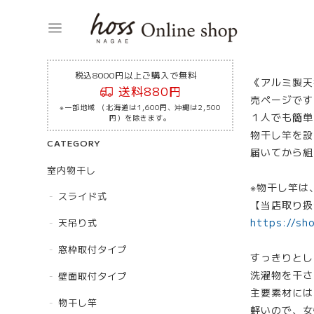
税込8000円以上ご購入で無料
《アルミ製天
送料880円
売ページです
※一部地域 （北海道は1,600円、沖縄は2,500
１人でも簡単
円）を除きます。
物干し竿を設
CATEGORY
届いてから組
室内物干し
※物干し竿は
スライド式
【当店取り扱
https://sh
天吊り式
窓枠取付タイプ
すっきりとし
洗濯物を干さ
壁面取付タイプ
主要素材には
物干し竿
軽いので、女