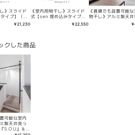
し》スライド
《室内用物干し》スライド
《賃貸でも設置可能な
面付タイプ】（サ
式【sen 埋め込みタイプ】
物干し》アルミ製天井
／カラー：ホワ
（サイズ：4種類／カラー：
張りフレーム『S.O.U
¥21,230
¥22,550
¥
ク）
ホワイト、ブラック）
面付け室内物干し金物
u』セット
ックした商品
置可能な室内
ミ製天井突っ
S.O.U』＆収
『NKE-35』
¥41,250