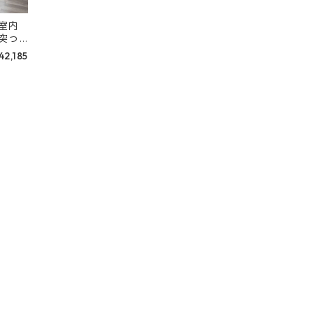
室内
突っ
』＆壁
42,185
『fu