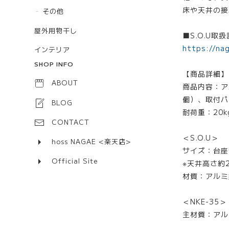
床や天井の接
その他
屋外用物干し
■S.O.U
https://nag
インテリア
SHOP INFO
【商品詳細】
ABOUT
商品内容：ア
個）、取付パ
BLOG
耐荷重：20k
CONTACT
＜S.O.U＞
hoss NAGAE <楽天店>
サイズ：台座部
Official Site
※天井⾼さ約2
材質：アルミ
＜NKE-35＞
主材質：アル