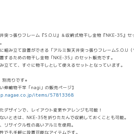
井突っ張りフレーム『S.O.U』＆収納式物干し金物『NKE-35』
。
に組み立て設置ができる「アルミ製天井突っ張りフレームS.O.U（
置するための物干し金物「NKE-35」のセット販売です。
み立てて、すぐに物干しとして使えるセットとなっています。
、別売りです※
い伸縮物干竿「nagi」の販売ページ】
op.nagae.co.jp/items/57813368
たデザインで、レイアウト変更やアレンジも可能！
ないときは、NKE-35を折りたたんで収納しておくことも可能。
、リサイクル性の高いアルミを使用。
性でも手軽に設置可能なアイテムです。