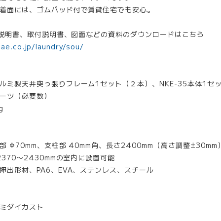
着面には、ゴムパッド付で賃貸住宅でも安心。
取扱説明書、取付説明書、図面などの資料のダウンロードはこちら
ae.co.jp/laundry/sou/
ルミ製天井突っ張りフレーム1セット（２本）、NKE-35本体1セ
ーツ（必要数）
g
 Φ70mm、⽀柱部 40mm⾓、⻑さ2400mm（⾼さ調整±30mm
370〜2430mmの室内に設置可能
押出形材、PA6、EVA、ステンレス、スチール
ミダイカスト