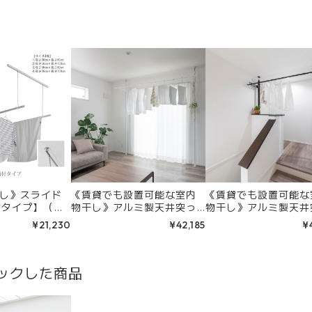
し》スライド
《賃貸でも設置可能な室内
《賃貸でも設置可能な
面付タイプ】（サ
物干し》アルミ製天井突っ
物干し》アルミ製天井
／カラー：ホワ
張りフレーム『S.O.U』＆壁
張りフレーム『S.O.U
¥21,230
¥42,185
¥
ク）
面付け室内物干し金物『fu
納式物干し金物『NKE
u』セット
セット
ックした商品