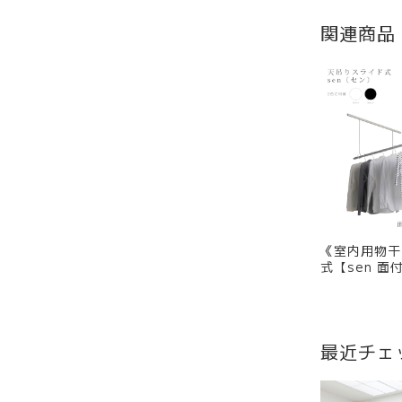
関連商品
《室内用物干
式【sen 
イズ：4種類
イト、ブラッ
最近チェ