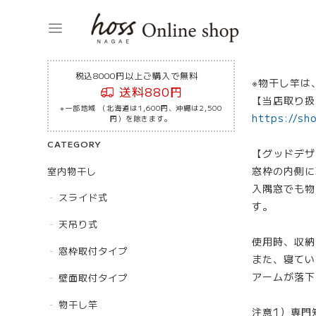
税込8000円以上ご購入で無料
※物干し竿は
送料880円
【当店取り扱
※一部地域 （北海道は1,600円、沖縄は2,500
https://sh
円）を除きます。
CATEGORY
【グッドデザイ
窓枠の内側に
室内物干し
入隅窓でも物
スライド式
す。
天吊り式
使用時、収納
窓枠取付タイプ
また、寝てい
アームが落下
壁面取付タイプ
物干し竿
注意1）専門