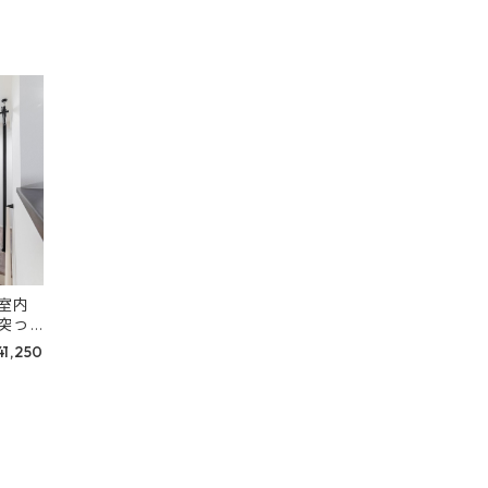
室内
突っ
』＆収
41,250
-35』