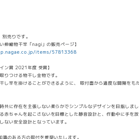
、別売りです。
い伸縮物干竿「nagi」の販売ページ】
op.nagae.co.jp/items/57813368
ン賞 2021年度 受賞】
取りつける物干し金物です。
干し竿を掛けることができるように、 取付面から適度な間隔をも
時共に存在を主張しない柔らかでシンプルなデザインを目指しまし
る赤ちゃんを起こさないを目標とした静音設計と、作動中に手を放
しない安全設計となっています。
知識のある方の取付を推奨いたします。