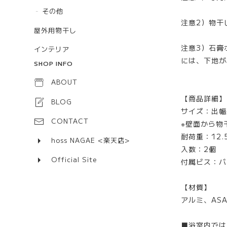
その他
注意2）物干
屋外用物干し
注意3）石膏
インテリア
には、下地が
SHOP INFO
ABOUT
【商品詳細】
BLOG
サイズ：出幅
CONTACT
※壁面から物
耐荷重：12.
hoss NAGAE <楽天店>
入数：2個
Official Site
付属ビス：バ
【材質】
アルミ、ASA
■浴室内では