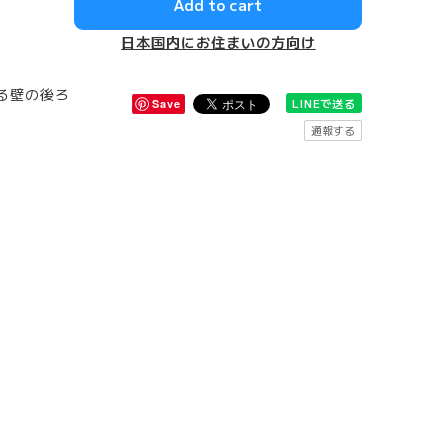
Add to cart
日本国内にお住まいの方向け
る壁の後ろ
LINEで送る
Save
通報する